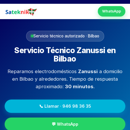
Skip
to
WhatsApp
content
Servicio técnico autorizado · Bilbao
Servicio Técnico Zanussi en
Bilbao
Reparamos electrodomésticos
Zanussi
a domicilio
en Bilbao y alrededores. Tiempo de respuesta
aproximado:
30 minutos
.
📞 Llamar · 946 98 36 35
💬 WhatsApp