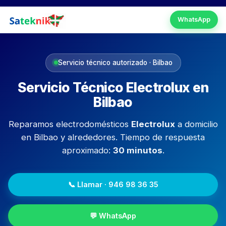
Skip
to
WhatsApp
content
Servicio técnico autorizado · Bilbao
Servicio Técnico Electrolux en
Bilbao
Reparamos electrodomésticos
Electrolux
a domicilio
en Bilbao y alrededores. Tiempo de respuesta
aproximado:
30 minutos
.
📞 Llamar · 946 98 36 35
💬 WhatsApp